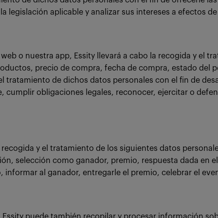
amiento de dichos datos personales con el fin de ofrecerle l
a legislación aplicable y analizar sus intereses a efectos d
web o nuestra app, Essity llevará a cabo la recogida y el t
productos, precio de compra, fecha de compra, estado del p
 el tratamiento de dichos datos personales con el fin de desa
te, cumplir obligaciones legales, reconocer, ejercitar o def
la recogida y el tratamiento de los siguientes datos persona
ción, selección como ganador, premio, respuesta dada en el 
o, informar al ganador, entregarle el premio, celebrar el eve
 Essity puede también recopilar y procesar información sob