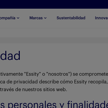
ompañía
Marcas
Sustentabilidad
Innova
idad
olectivamente "Essity" o "nosotros") se comprome
tica de privacidad describe cómo Essity recopila,
ravés de nuestros sitios web.
s personales y finalidad