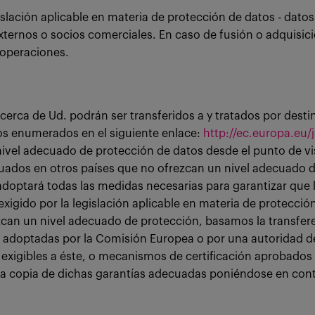
slación aplicable en materia de protección de datos - datos
ternos o socios comerciales. En caso de fusión o adquisici
 operaciones.
rca de Ud. podrán ser transferidos a y tratados por destin
los enumerados en el siguiente enlace:
http://ec.europa.eu/j
nivel adecuado de protección de datos desde el punto de vis
ituados en otros países que no ofrezcan un nivel adecuado d
adoptará todas las medidas necesarias para garantizar que l
ido por la legislación aplicable en materia de protección 
ezcan un nivel adecuado de protección, basamos la transfer
s adoptadas por la Comisión Europea o por una autoridad 
 exigibles a éste, o mecanismos de certificación aprobado
r una copia de dichas garantías adecuadas poniéndose en co