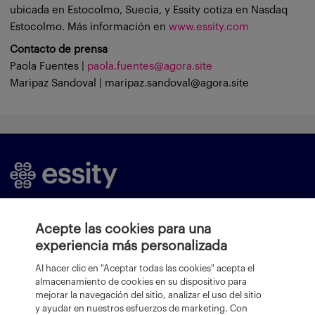
ubicada en Estocolmo, Suecia, y Essity cotiza en Nasdaq
Estocolmo. Más información en
www.essity.com
Contacto de prensa
Paola Fuentes |
paola.fuentes@agora.site
Maripaz Sandoval | maripaz.sandoval@agora.site
Marcas
Política de privacidad
Acepte las cookies para una
experiencia más personalizada
Empresa
Política de cookies
Al hacer clic en "Aceptar todas las cookies" acepta el
Essentials Initiative
Términos y condiciones
almacenamiento de cookies en su dispositivo para
Contáctenos
Aviso de privacidad
mejorar la navegación del sitio, analizar el uso del sitio
y ayudar en nuestros esfuerzos de marketing. Con
Preferencias de cookies